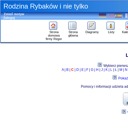
Rodzina Rybaków i nie tylko
Zmień motyw
Zaloguj
Strona
Strona
Diagramy
Listy
Kal
domowa
główna
firmy Regor
Przejdź
do
zawartości
Wskazówka
Wybierz pierwsz
na
A
|
B
|
C
|
D
|
E
|
F
|
G
|
H
|
J
|
K
|
L
|
Ł
|
M
|
N
temat
przeglądania
Pokaż
Pomocy i informacji udziela ad