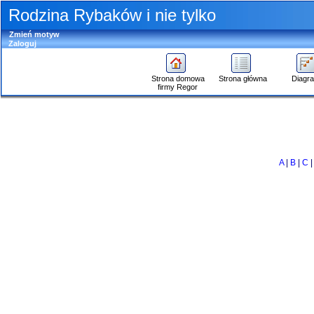
Rodzina Rybaków i nie tylko
Zmień motyw
Zaloguj
Strona domowa
Strona główna
Diagr
firmy Regor
Przejdź
do
zawartości
Wskazówka
na
A
|
B
|
C
temat
przeglądania