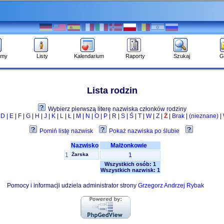
amy
Listy
Kalendarium
Raporty
Szukaj
G
Lista rodzin
Wybierz pierwszą literę nazwiska członków rodziny
|
D
|
E
|
F
|
G
|
H
|
J
|
K
|
L
|
Ł
|
M
|
N
|
O
|
P
|
R
|
S
|
Ś
|
T
|
W
|
Z
|
Ż
|
Brak
|
(nieznane)
|
Pomiń listę nazwisk
Pokaż nazwiska po ślubie
Nazwisko
Małżonkowie
1
Żarska
1
Wszystkich osób: 1
Wszystkich nazwisk: 1
Pomocy i informacji udziela administrator strony
Grzegorz Andrzej Rybak