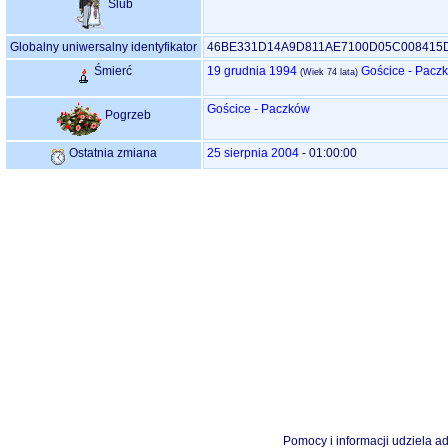
Ślub
Globalny uniwersalny identyfikator
46BE331D14A9D811AE7100D05C008415
Śmierć
19 grudnia 1994
Gościce - Pacz
‎(Wiek 74 lata)‎
Gościce - Paczków
Pogrzeb
Ostatnia zmiana
25 sierpnia 2004
-
01:00:00
Pomocy i informacji udziela ad