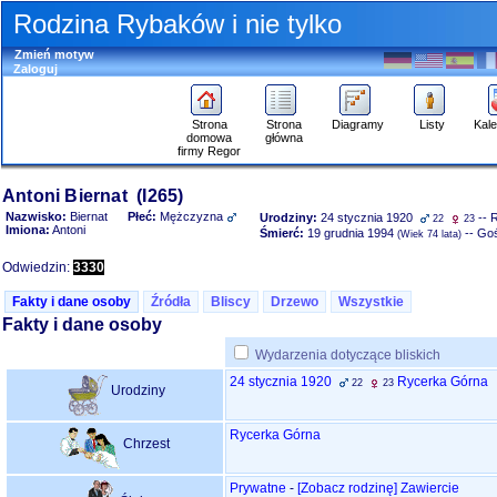
Rodzina Rybaków i nie tylko
Zmień motyw
Zaloguj
Strona
Strona
Diagramy
Listy
Kal
domowa
główna
firmy Regor
Przejdź
Antoni Biernat ‎(I265)‎
do
Nazwisko:
Biernat
Płeć:
Mężczyzna
Urodziny:
24 stycznia 1920
-- 
22
23
zawartości
Imiona:
Antoni
Śmierć:
19 grudnia 1994
-- Go
‎(Wiek 74 lata)‎
Wskazówka
na
Odwiedzin:
3330
temat
przeglądania
Fakty i dane osoby
Źródła
Bliscy
Drzewo
Wszystkie
Fakty i dane osoby
Wydarzenia dotyczące bliskich
24 stycznia 1920
Rycerka Górna
22
23
Urodziny
Rycerka Górna
Chrzest
Prywatne
-
‎[Zobacz rodzinę‎]
Zawiercie